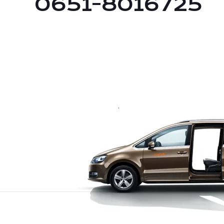
0651-8016725
.