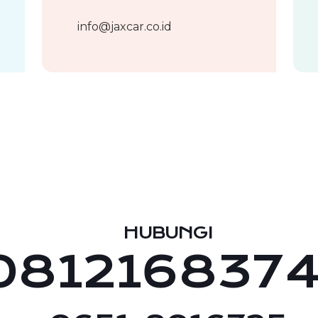
info@jaxcar.co.id
HUBUNGI
081216837